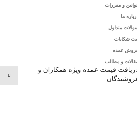
وانین و مقررات
رباره ما
والات متداول
بت شکایات
روش عمده
قالات و مطالب
ریافت قیمت عمده ویژه همکاران و
روشندگان
ر صورتی که تمایل دارید به صورت عمده اجناس روزی
اک را خریداری بفرمایید لطفا در پیامک یا ایتا به این شماره
یام دهید یا تماس بگیرید
0915009531