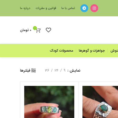
تماس با ما
قوانین و مقررات
درباره ما
0
0
تومان
منوش
جواهرات و گوهرها
محصولات کودک
نمایش
9
24
36
فیلترها