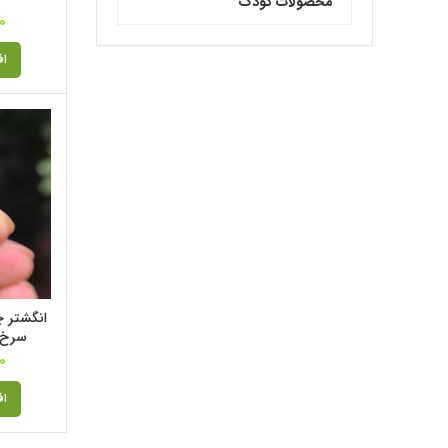
محصولات کودک
0
اف
انگشتر چ
سرخ. 
0
اف