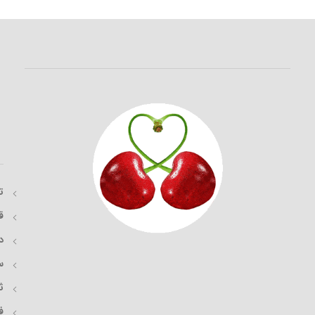
ت
ق
د
س
ث
ف