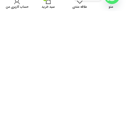
منو
علاقه مندی
سبد خرید
حساب کاربری من
تماس با ما
قوانین و مقررات
درباره ما
سوالات متداول
ثبت شکایات
فروش عمده
مقالات و مطالب
دریافت قیمت عمده ویژه همکاران و فروشندگان