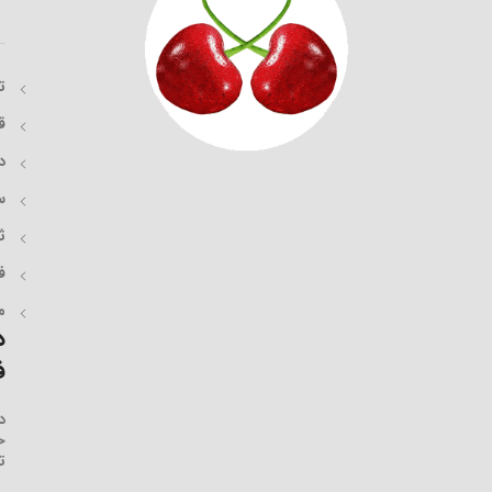
ت
ق
د
س
ث
ف
م
د
ف
د
خ
ت