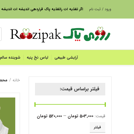
ورود / ثبت نام
ا
گر تغذیه ات راتغذیه پاک قراردهی اندیشه ات اندیشه
آرایشی طبیعی
لباس نخ پنبه
شوینده سالم
خانه
محصو
فیلتر براساس قیمت:
قیمت:
503,000 تومان
—
520,000 تومان
حداقل
حداکثر
فیلتر
قیمت
قیمت