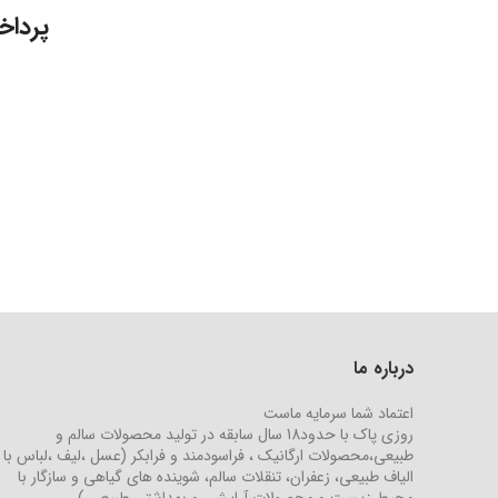
پرداخ
درباره ما
اعتماد شما سرمایه ماست
روزی پاک با حدود18 سال سابقه در تولید محصولات سالم و
طبیعی،محصولات ارگانیک ، فراسودمند و فرابکر (عسل ،لیف ،لباس با
الیاف طبیعی، زعفران، تنقلات سالم، شوینده های گیاهی و سازگار با
محیط زیست و محصولات آرایشی و بهداشتی طبیعی )