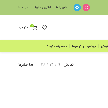
تماس با ما
قوانین و مقررات
درباره ما
0
0
تومان
منوش
جواهرات و گوهرها
محصولات کودک
نمایش
9
24
36
فیلترها